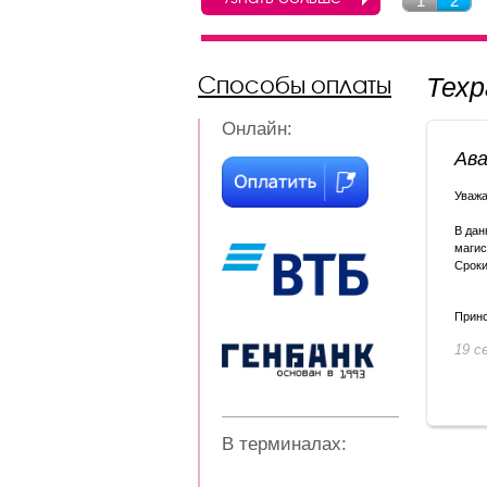
1
2
Способы оплаты
Тех
Онлайн:
Ава
Уважа
В дан
магис
Сроки
Прино
19 с
В терминалах: