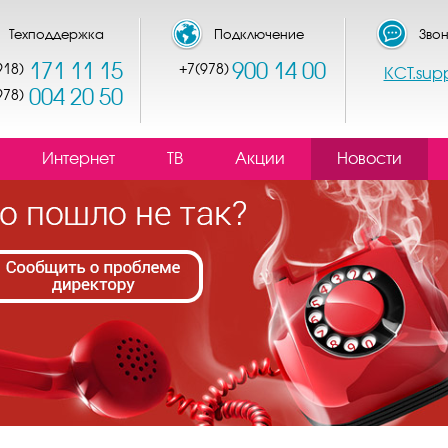
Техподдержка
Подключение
Звон
171 11 15
900 14 00
918)
+7(978)
КСТ.sup
004 20 50
978)
Интернет
ТВ
Акции
Новости