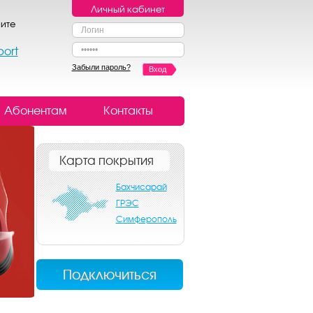
Личный кабинет
ите
port
Забыли пароль?
Вход
Абонентам
Контакты
Карта покрытия
Бахчисарай
ГРЭС
Симферополь
Подключиться