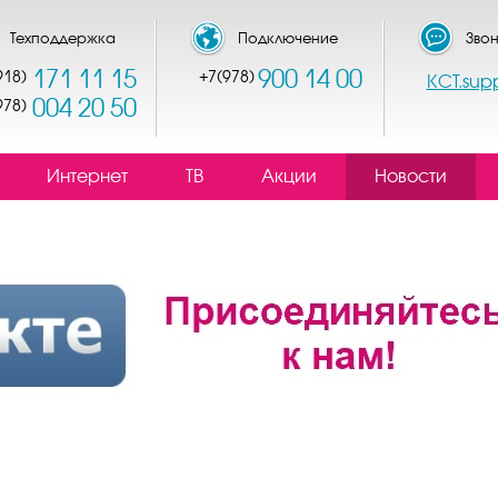
Техподдержка
Подключение
Звон
171 11 15
900 14 00
918)
+7(978)
КСТ.sup
004 20 50
978)
Интернет
ТВ
Акции
Новости