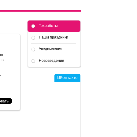
Техработы
Наши праздники
Уведомления
на
 в
Нововведения
с
ВКонтакте