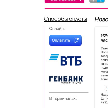
1
2
Способы оплаты
Нов
Онлайн:
Изм
час
Уваж
Посл
това
связ
кана
подо
кото
изме
Точн
•
•
Наде
В терминалах:
Если
+791