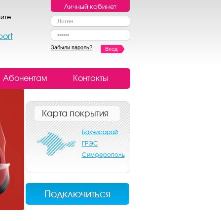
Личный кабинет
ите
port
Забыли пароль?
Вход
Абонентам
Контакты
Карта покрытия
Бахчисарай
ГРЭС
Симферополь
Подключиться