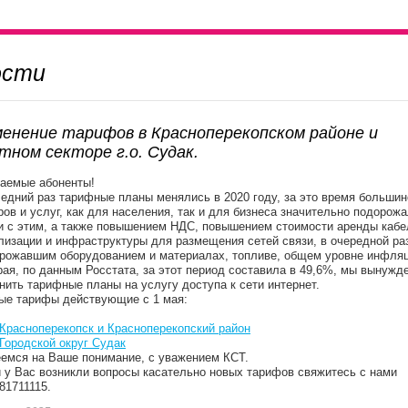
ости
енение тарифов в Красноперекопском районе и
тном секторе г.о. Судак.
аемые абоненты!
едний раз тарифные планы менялись в 2020 году, за это время большин
ров и услуг, как для населения, так и для бизнеса значительно подорожа
и с этим, а также повышением НДС, повышением стоимости аренды кабе
лизации и инфраструктуры для размещения сетей связи, в очередной ра
рожавшим оборудованием и материалах, топливе, общем уровне инфляц
рая, по данным Росстата, за этот период составила в 49,6%, мы вынужд
нить тарифные планы на услугу доступа к сети интернет.
ые тарифы действующие с 1 мая:
Красноперекопск и Красноперекопский район
Городской округ Судак
емся на Ваше понимание, с уважением КСТ.
 у Вас возникли вопросы касательно новых тарифов свяжитесь с нами
81711115.