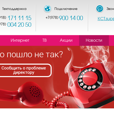
Техподдержка
Подключение
Звон
171 11 15
900 14 00
918)
+7(978)
КСТ.sup
004 20 50
978)
Интернет
ТВ
Акции
Новости