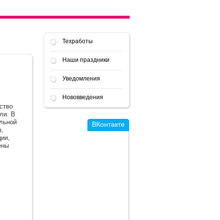
Техработы
Наши праздники
Уведомления
Нововведения
ство
ли. В
льной
ВКонтакте
з,
ии,
ены