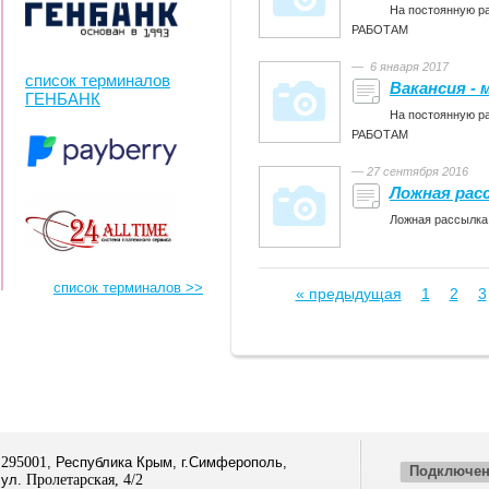
На постоянную
РАБОТАМ
— 6 января 2017
список терминалов
Вакансия -
ГЕНБАНК
На постоянную
РАБОТАМ
— 27 сентября 2016
Ложная рас
Ложная раcсылка
список терминалов >>
« предыдущая
1
2
3
295001
, Республика Крым, г.Симферополь,
Подключен
ул.
Пролетарская, 4/2